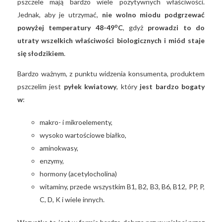
pszczele mają bardzo wiele pozytywnych właściwości.
Jednak, aby je utrzymać,
nie wolno miodu podgrzewać
o
powyżej temperatury 48-49
C
, gdyż
prowadzi to do
utraty wszelkich właściwości biologicznych i miód staje
się słodzikiem
.
Bardzo ważnym, z punktu widzenia konsumenta, produktem
pszczelim jest
pyłek kwiatowy
, który
jest bardzo bogaty
w
:
makro- i mikroelementy,
wysoko wartościowe białko,
aminokwasy,
enzymy,
hormony (acetylocholina)
witaminy, przede wszystkim B1, B2, B3, B6, B12, PP, P,
C, D, K i wiele innych.