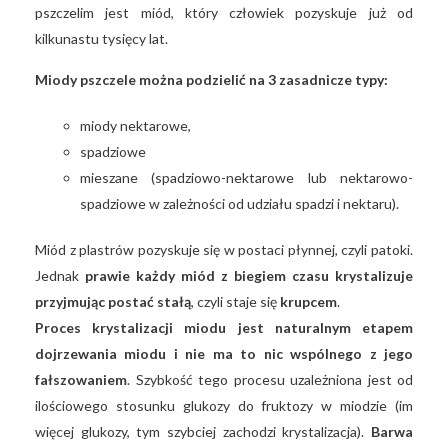
pszczelim jest miód, który człowiek pozyskuje już od
kilkunastu tysięcy lat.
Miody pszczele można podzielić na 3 zasadnicze typy:
miody nektarowe,
spadziowe
mieszane (spadziowo-nektarowe lub nektarowo-
spadziowe w zależności od udziału spadzi i nektaru).
Miód z plastrów pozyskuje się w postaci płynnej, czyli patoki.
Jednak
prawie każdy miód z biegiem czasu krystalizuje
przyjmując postać stałą
, czyli staje się
krupcem
.
Proces krystalizacji miodu jest naturalnym etapem
dojrzewania miodu i nie ma to nic wspólnego z jego
fałszowaniem
. Szybkość tego procesu uzależniona jest od
ilościowego stosunku glukozy do fruktozy w miodzie (im
więcej glukozy, tym szybciej zachodzi krystalizacja).
Barwa