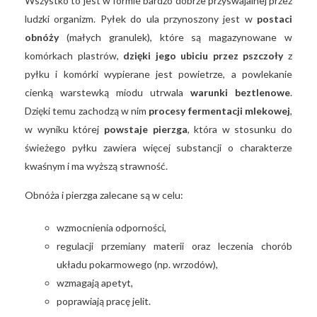
Wszystko to jest w formie bardzo dobrze przyswajalnej przez
ludzki organizm. Pyłek do ula przynoszony jest w
postaci
obnóży
(małych granulek), które są magazynowane w
komórkach plastrów,
dzięki jego ubiciu przez pszczoły
z
pyłku i komórki wypierane jest powietrze, a powlekanie
cienką warstewką miodu utrwala
warunki beztlenowe
.
Dzięki temu zachodzą w nim
procesy fermentacji mlekowej
,
w wyniku której
powstaje pierzga
, która w stosunku do
świeżego pyłku zawiera więcej substancji o charakterze
kwaśnym i ma wyższą strawność.
Obnóża i pierzga zalecane są w celu:
wzmocnienia odporności,
regulacji przemiany materii oraz leczenia chorób
układu pokarmowego (np. wrzodów),
wzmagają apetyt,
poprawiają pracę jelit.