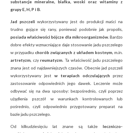
substancje mineralne, białka, woski oraz witaminy z
grupy E, H, P i B
.
Jad pszczeli
wykorzystywany jest do produkcji maści na
trudno gojące się rany, ponieważ podobnie jak propolis,
posiada właściwości bójcze dla mikroorganizmów
. Bardzo
dobre efekty wzmacniające daje stosowanie jadu pszczelego
w przypadku
chorób związanych z układem kostnym
, m.in.
artretyzm
, czy
reumatyzm
. Ta właściwość jadu pszczelego
znana jest od najdawniejszych czasów. Obecnie jad pszczeli
wykorzystywany jest
w terapiach odczulających
przez
zastosowanie odpowiednich jego dawek. Leczenie może
odbywać się na dwa sposoby: bezpośrednio, czyli poprzez
użądlenia pszczół w warunkach kontrolowanych lub
pośrednio, czyli odpowiednio przygotowany preparat na
bazie jadu pszczelego.
Od kilkudziesięciu lat znane są także
leczniczo-