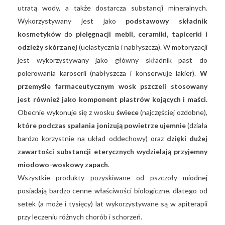
utratą wody, a także dostarcza substancji mineralnych.
Wykorzystywany jest jako
podstawowy składnik
kosmetyków
do
pielęgnacji mebli, ceramiki, tapicerki i
odzieży skórzanej
(uelastycznia i nabłyszcza). W motoryzacji
jest wykorzystywany jako główny składnik past do
polerowania karoserii (nabłyszcza i konserwuje lakier).
W
przemyśle farmaceutycznym wosk pszczeli stosowany
jest również jako komponent plastrów kojących i maści
.
Obecnie wykonuje się z wosku
świece
(najczęściej ozdobne),
które podczas spalania jonizują powietrze ujemnie
(działa
bardzo korzystnie na układ oddechowy) oraz
dzięki dużej
zawartości substancji eterycznych wydzielają przyjemny
miodowo-woskowy zapach
.
Wszystkie produkty pozyskiwane od pszczoły miodnej
posiadają bardzo cenne właściwości biologiczne, dlatego od
setek (a może i tysięcy) lat wykorzystywane są w apiterapii
przy leczeniu różnych chorób i schorzeń.