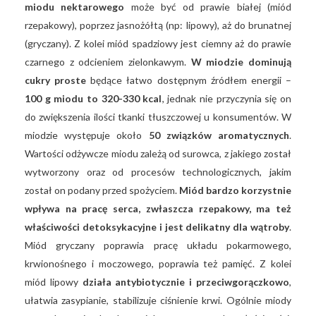
miodu nektarowego
może być od prawie białej (miód
rzepakowy), poprzez jasnożółtą (np: lipowy), aż do brunatnej
(gryczany). Z kolei miód spadziowy jest ciemny aż do prawie
czarnego z odcieniem zielonkawym.
W miodzie dominują
cukry proste
będące łatwo dostępnym źródłem energii –
100 g miodu to 320-330 kcal
, jednak nie przyczynia się on
do zwiększenia ilości tkanki tłuszczowej u konsumentów. W
miodzie występuje około
50 związków aromatycznych
.
Wartości odżywcze miodu zależą od surowca, z jakiego został
wytworzony oraz od procesów technologicznych, jakim
został on podany przed spożyciem.
Miód bardzo korzystnie
wpływa na pracę serca, zwłaszcza rzepakowy, ma też
właściwości detoksykacyjne i jest delikatny dla wątroby
.
Miód gryczany poprawia pracę układu pokarmowego,
krwionośnego i moczowego, poprawia też pamięć. Z kolei
miód lipowy
działa antybiotycznie i przeciwgorączkowo
,
ułatwia zasypianie, stabilizuje ciśnienie krwi. Ogólnie miody