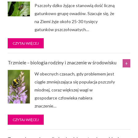
Pszczoły dziko żyjące stanowią dość liczną
gatunkowo grupę owadów. Szacuje się, że
na Ziemi żyje około 25-30 tysięcy
gatunków pszczołowatych
…
CZYTAJ WIĘCEJ
Trzmiele – biologia rodziny i znaczenie w środowisku
W obecnych czasach, gdy problemem jest
ciągle zmniejszająca się populacja pszczoły
miodnej, coraz większej wagi w
gospodarce człowieka nabiera
znaczenie
…
CZYTAJ WIĘCEJ