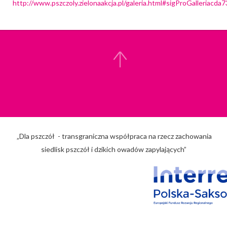
http://www.pszczoly.zielonaakcja.pl/galeria.html#sigProGalleriacda
„Dla pszczół - transgraniczna współpraca na rzecz zachowania
siedlisk pszczół i dzikich owadów zapylających”