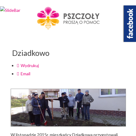
Wybierz projekt
który Cię interesuje
Dziadkowo
Wydrukuj
Email
W listopadzie 2015r. mieszkańcy Dziadkowa przygotowali