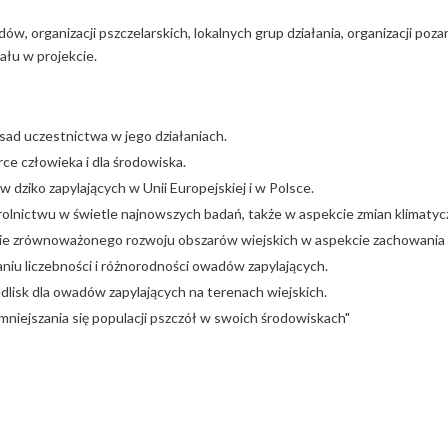
ów, organizacji pszczelarskich, lokalnych grup działania, organizacji poz
łu w projekcie.
asad uczestnictwa w jego działaniach.
ce człowieka i dla środowiska.
w dziko zapylających w Unii Europejskiej i w Polsce.
rolnictwu w świetle najnowszych badań, także w aspekcie zmian klimatyc
nie zrównoważonego rozwoju obszarów wiejskich w aspekcie zachowania
aniu liczebności i różnorodności owadów zapylających.
dlisk dla owadów zapylających na terenach wiejskich.
iejszania się populacji pszczół w swoich środowiskach"