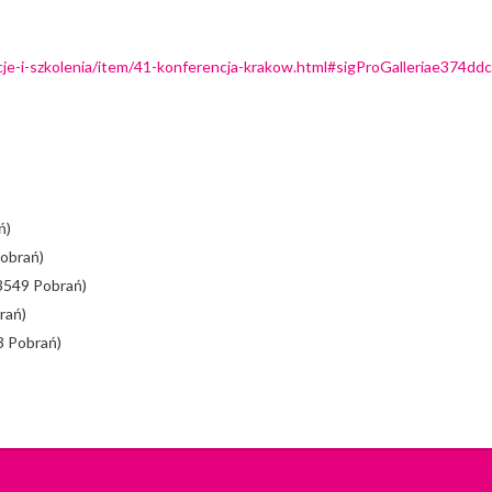
encje-i-szkolenia/item/41-konferencja-krakow.html#sigProGalleriae374dd
ń)
obrań)
3549 Pobrań)
rań)
3 Pobrań)