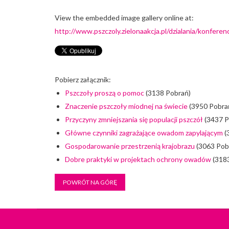
View the embedded image gallery online at:
http://www.pszczoly.zielonaakcja.pl/dzialania/konfer
Pobierz załącznik:
Pszczoły proszą o pomoc
(3138 Pobrań)
Znaczenie pszczoły miodnej na świecie
(3950 Pobra
Przyczyny zmniejszania się populacji pszczół
(3437 P
Główne czynniki zagrażające owadom zapylającym
(
Gospodarowanie przestrzenią krajobrazu
(3063 Pob
Dobre praktyki w projektach ochrony owadów
(318
POWRÓT NA GÓRĘ