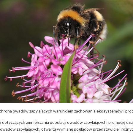
Ochrona owadów zapylających warunkiem zachowania ekosystemów i produ
 dotyczących zmniejszania populacji owadów zapylających, promocję dz
i owadów zapylających, otwartą wymianę poglądów przedstawicieli różnyc