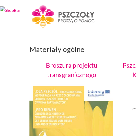
Wybierz projekt
który Cię interesuje
Materiały ogólne
Broszura projektu
Pszc
transgranicznego