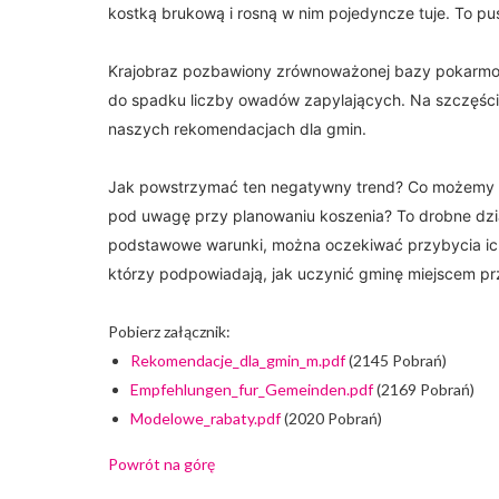
kostką brukową i rosną w nim pojedyncze tuje. To pus
Krajobraz pozbawiony zrównoważonej bazy pokarmowej
do spadku liczby owadów zapylających. Na szczęśc
naszych rekomendacjach dla gmin.
Jak powstrzymać ten negatywny trend? Co możemy zr
pod uwagę przy planowaniu koszenia? To drobne dział
podstawowe warunki, można oczekiwać przybycia ich
którzy podpowiadają, jak uczynić gminę miejscem p
Pobierz załącznik:
Rekomendacje_dla_gmin_m.pdf
(2145 Pobrań)
Empfehlungen_fur_Gemeinden.pdf
(2169 Pobrań)
Modelowe_rabaty.pdf
(2020 Pobrań)
Powrót na górę