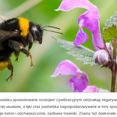
dowisku spowodowane rozwojem cywilizacyjnym oddziałują negatyw
ściej usuwane, a łąki oraz pastwiska zagospodarowywane w inny sp
uje beton i odchwaszczone, zadbane trawniki. Znamy też doskonale