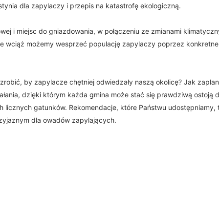
tynia dla zapylaczy i przepis na katastrofę ekologiczną.
 i miejsc do gniazdowania, w połączeniu ze zmianami klimatycznym
ie wciąż możemy wesprzeć populację zapylaczy poprzez konkretne 
obić, by zapylacze chętniej odwiedzały naszą okolicę? Jak zapla
ania, dzięki którym każda gmina może stać się prawdziwą ostoją dl
 licznych gatunków. Rekomendacje, które Państwu udostępniamy, to
rzyjaznym dla owadów zapylających.