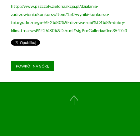
http://www.pszczoly.zielonaakcja.pl/dzialania-
zadrzewienia/konkursy/item/150-wyniki-konkursu-
fotograficznego-%E2%80%9Edrzewa-robi%C4%85-dobry-
klimat-na-wsi%E2%80%9D.html#sigProGalleriaa0ce3547c3
POWRÓT NA GÓRĘ