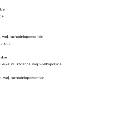
kie
kie
a, woj. zachodniopomorskie
morskie
skie
Bajka” w Trzciance, woj. wielkopolskie
a, woj. zachodniopomorskie